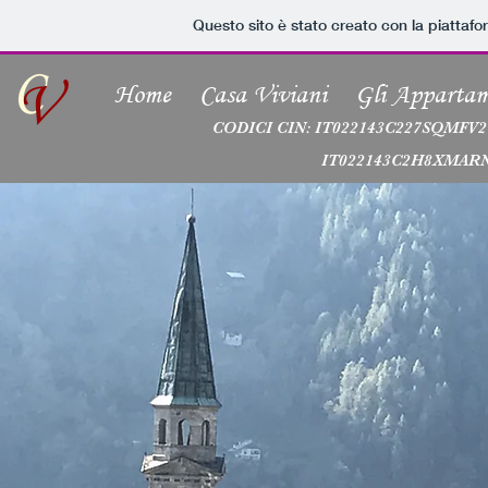
Questo sito è stato creato con la piattaf
Home
Casa Viviani
Gli Appartam
CODICI CIN: IT022143C227SQMFV2
IT022143C2H8XMARNW - IT0